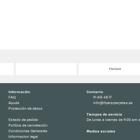
Factura
Información
Contacto
FAQ
91 615 48 17
Ayuda
info@flyersytarjetas.es
Protección de datos
Tiempos de servicio
Estado de pedido
De lunes a viernes de 9:00 am a
Política de cancelación
Condiciones Generales
Medios sociales
Informacion legal