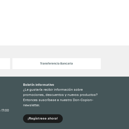
Transferencia Bancaria
Boletín informativo
¿Le gustaría recibir información sobre
promociones, descuentos y nuevos productos?
Entonces suscríbase a nuestro Don-Copion-
newsletter.
 17:00
¡Regístrese ahora!