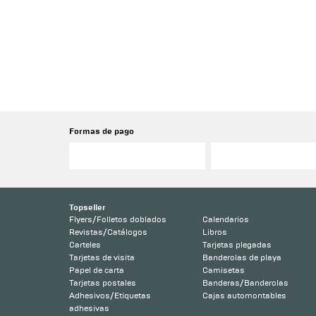
Formas de pago
Topseller
Flyers/Folletos doblados
Calendarios
Revistas/Catálogos
Libros
Carteles
Tarjetas plegadas
Tarjetas de visita
Banderolas de playa
Papel de carta
Camisetas
Tarjetas postales
Banderas/Banderolas
Adhesivos/Etiquetas
Cajas automontables
adhesivas