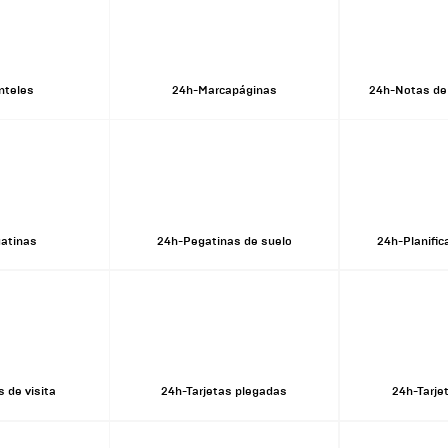
nteles
24h-Marcapáginas
24h-Notas de
atinas
24h-Pegatinas de suelo
24h-Planific
s de visita
24h-Tarjetas plegadas
24h-Tarje