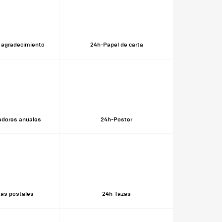
 agradecimiento
24h-Papel de carta
adores anuales
24h-Poster
tas postales
24h-Tazas