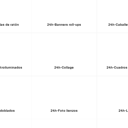
las de ratón
24h-Banners roll-ups
24h-Caballet
etroiluminados
24h-Collage
24h-Cuadros 
 doblados
24h-Foto lienzos
24h-L