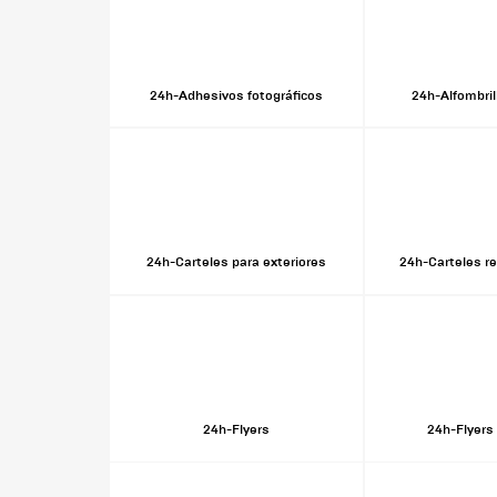
24h-Adhesivos fotográficos
24h-Alfombril
24h-Carteles para exteriores
24h-Carteles r
24h-Flyers
24h-Flyers